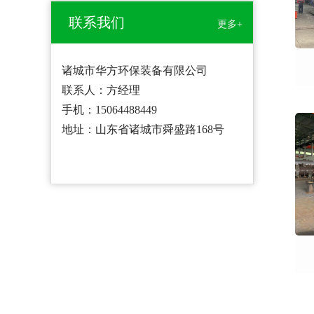
联系我们
更多+
诸城市华方环保装备有限公司
联系人：方经理
手机：15064488449
地址：山东省诸城市舜盛路168号