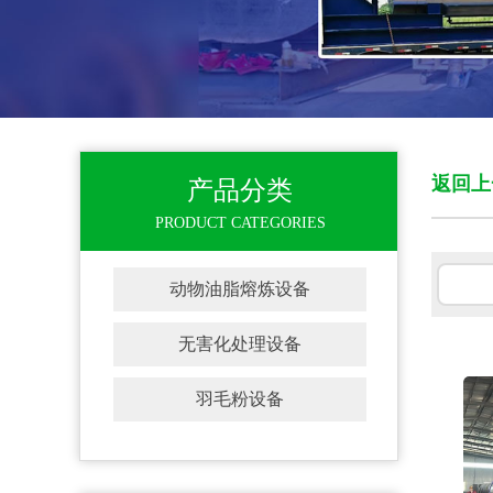
返回上
产品分类
PRODUCT CATEGORIES
动物油脂熔炼设备
无害化处理设备
羽毛粉设备